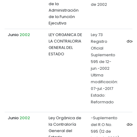
de la
de 2002
Administración
de la Función
Ejecutiva
Junio
2002
LEY ORGANICA DE
Ley 73
LA CONTRALORIA
Registro
docu
GENERAL DEL
Oficial
ESTADO
Suplemento
595 de 12-
jun.-2002
Ultima
modificación:
07-jul.-2017
Estado:
Reformado
Junio
2002
Ley Orgánica de
-Suplemento
la Contraloría
del R.O No.
docu
General del
595 (12 de