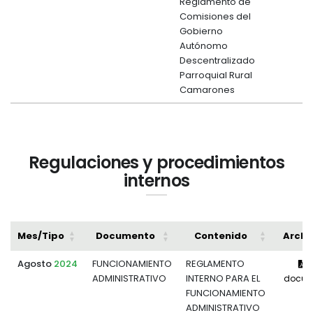
Reglamento de
Comisiones del
Gobierno
Autónomo
Descentralizado
Parroquial Rural
Camarones
Regulaciones y procedimientos
internos
Mes/Tipo
Documento
Contenido
Archi
Agosto
2024
FUNCIONAMIENTO
REGLAMENTO
V
ADMINISTRATIVO
INTERNO PARA EL
docum
FUNCIONAMIENTO
ADMINISTRATIVO