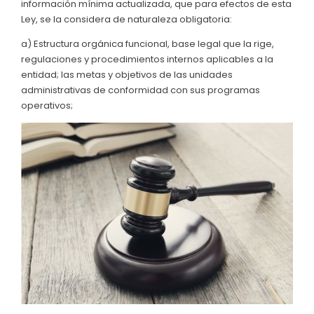
información mínima actualizada, que para efectos de esta
Convocatorias
Ley, se la considera de naturaleza obligatoria:
GESTIÓN ADMINISTRATIVA
a) Estructura orgánica funcional, base legal que la rige,
regulaciones y procedimientos internos aplicables a la
Plan de desarrollo y Ordenamiento Territorial - PD
entidad; las metas y objetivos de las unidades
administrativas de conformidad con sus programas
Plan Anual Contratación - PAC
operativos;
Plan Operativo Anual - POA
Convenios Institucionales
PRESUPUESTO: EJECUCIÓN Y REPORTES
Cédulas presupuestarias y balances
Procesos de contratación
Ejecución Presupuestaria
Obras y proyectos