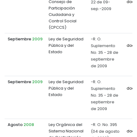
Consejo de
22 de 09-
docu
Participación
sep.-2009
Ciudadana y
Control Social
(CPCCS)
Septiembre
2009
Ley de Seguridad
-R. O.
Pública y del
Suplemento
docu
Estado
No. 35 - 28 de
septiembre
de 2009
Septiembre
2009
Ley de Seguridad
-R. O.
Pública y del
Suplemento
docu
Estado
No. 35 - 28 de
septiembre
de 2009
Agosto
2008
Ley Orgánica del
-R. O. No. 395
Sistema Nacional
(04 de agosto
docu