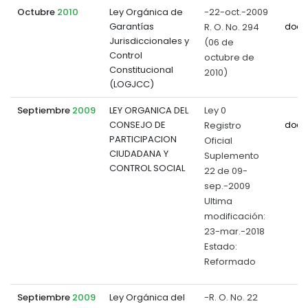
Octubre
2010
Ley Orgánica de
-22-oct.-2009
Garantías
R. O. No. 294
docu
Jurisdiccionales y
(06 de
Control
octubre de
Constitucional
2010)
(LOGJCC)
Septiembre
2009
LEY ORGANICA DEL
Ley 0
CONSEJO DE
Registro
docu
PARTICIPACION
Oficial
CIUDADANA Y
Suplemento
CONTROL SOCIAL
22 de 09-
sep.-2009
Ultima
modificación:
23-mar.-2018
Estado:
Reformado
Septiembre
2009
Ley Orgánica del
-R. O. No. 22