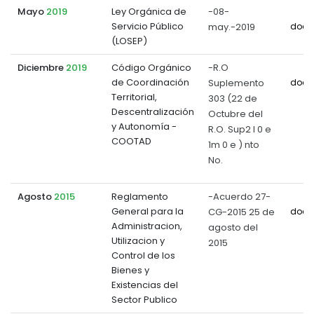
Mayo
2019
Ley Orgánica de
-08-
Servicio Público
may.-2019
docu
(LOSEP)
Diciembre
2019
Código Orgánico
-R.O
de Coordinación
Suplemento
docu
Territorial,
303 (22 de
Descentralización
Octubre del
y Autonomía -
R.O. Sup2 l 0 e
COOTAD
1m 0 e ) nto
No.
Agosto
2015
Reglamento
-Acuerdo 27-
General para la
CG-2015 25 de
docu
Administracion,
agosto del
Utilizacion y
2015
Control de los
Bienes y
Existencias del
Sector Publico