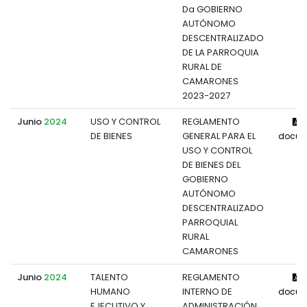
Da GOBIERNO
AUTÓNOMO
DESCENTRALIZADO
DE LA PARROQUIA
RURAL DE
CAMARONES
2023-2027
Junio
2024
USO Y CONTROL
REGLAMENTO
V
DE BIENES
GENERAL PARA EL
docum
USO Y CONTROL
DE BIENES DEL
GOBIERNO
AUTÓNOMO
DESCENTRALIZADO
PARROQUIAL
RURAL
CAMARONES
Junio
2024
TALENTO
REGLAMENTO
V
HUMANO
INTERNO DE
docum
EJECUTIVO Y
ADMINISTRACIÓN