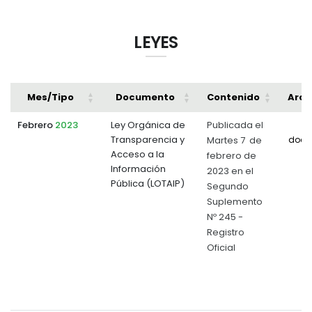
LEYES
Mes/Tipo
Documento
Contenido
Arch
Febrero
2023
Ley Orgánica de
Publicada el
Transparencia y
Martes 7 de
docu
Acceso a la
febrero de
Información
2023 en el
Pública (LOTAIP)
Segundo
Suplemento
Nº 245 -
Registro
Oficial