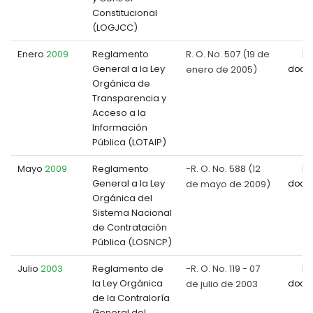
Constitucional
(LOGJCC)
Enero
2009
Reglamento
R. O. No. 507 (19 de
General a la Ley
enero de 2005)
docu
Orgánica de
Transparencia y
Acceso a la
Información
Pública (LOTAIP)
Mayo
2009
Reglamento
-R. O. No. 588 (12
General a la Ley
de mayo de 2009)
docu
Orgánica del
Sistema Nacional
de Contratación
Pública (LOSNCP)
Julio
2003
Reglamento de
-R. O. No. 119 - 07
la Ley Orgánica
de julio de 2003
docu
de la Contraloría
General del