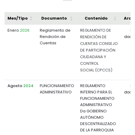
Mes/Tipo
Documento
Contenido
Arch
Enero
2026
Reglamento de
REGLAMENTO DE
Rendición de
RENDICIÓN DE
docu
Cuentas
CUENTAS CONSEJO
DE PARTICIPACIÓN
CIUDADANA Y
CONTROL
SOCIAL (CPCCS)
Agosto
2024
FUNCIONAMIENTO
REGLAMENTO
ADMINISTRATIVO
INTERNO PARA EL
docu
FUNCIONAMIENTO
ADMINISTRATIVO
Da GOBIERNO
AUTÓNOMO
DESCENTRALIZADO
DE LA PARROQUIA