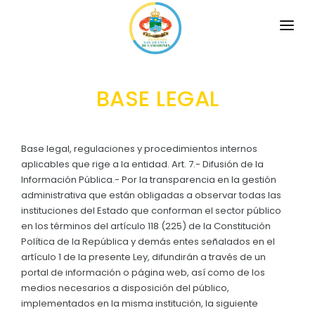
INICIO
BASE LEGAL
LA PARROQUIA
RESEÑA HISTÓRICA
GAD
Base legal, regulaciones y procedimientos internos
Historia Antigua
aplicables que rige a la entidad. Art. 7.- Difusión de la
TRANSPARENCIA
Información Pública.- Por la transparencia en la gestión
Símbolos Cívicos
administrativa que están obligadas a observar todas las
GESTIÓN Y PRESUPUESTO
instituciones del Estado que conforman el sector público
Historia Actual
en los términos del artículo 118 (225) de la Constitución
GESTIÓN INSTITUCIONAL
MECANISMOS DE PARTICIPACIÓN
GEOGRAFÍA
Política de la República y demás entes señalados en el
Sesiones Ordinarias
artículo 1 de la presente Ley, difundirán a través de un
TURISMO
Datos Geográficos
CIUDADANÍA ACTIVA
portal de información o página web, así como de los
Sesiones Extraordinarias
medios necesarios a disposición del público,
Flora y Fauna
Solicitud de acceso información pública
implementados en la misma institución, la siguiente
Resoluciones
NEW