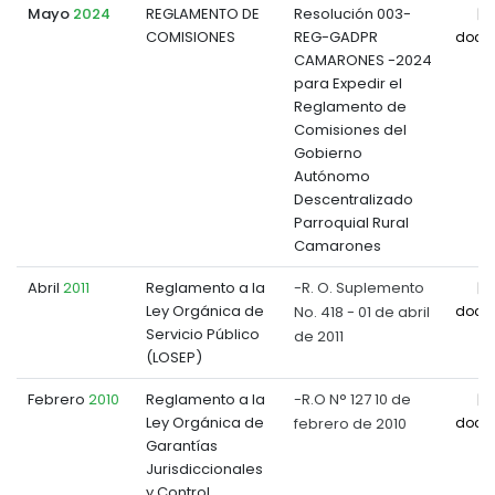
Mayo
2024
REGLAMENTO DE
Resolución 003-
COMISIONES
REG-GADPR
docu
CAMARONES -2024
para Expedir el
Reglamento de
Comisiones del
Gobierno
Autónomo
Descentralizado
Parroquial Rural
Camarones
Abril
2011
Reglamento a la
-R. O. Suplemento
Ley Orgánica de
No. 418 - 01 de abril
docu
Servicio Público
de 2011
(LOSEP)
Febrero
2010
Reglamento a la
-R.O N° 127 10 de
Ley Orgánica de
febrero de 2010
docu
Garantías
Jurisdiccionales
y Control