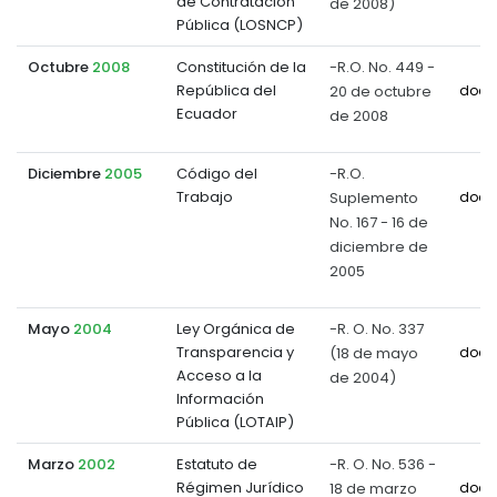
de Contratación
de 2008)
Pública (LOSNCP)
Octubre
2008
Constitución de la
-R.O. No. 449 -
República del
20 de octubre
docu
Ecuador
de 2008
Diciembre
2005
Código del
-R.O.
Trabajo
Suplemento
docu
No. 167 - 16 de
diciembre de
2005
Mayo
2004
Ley Orgánica de
-R. O. No. 337
Transparencia y
(18 de mayo
docu
Acceso a la
de 2004)
Información
Pública (LOTAIP)
Marzo
2002
Estatuto de
-R. O. No. 536 -
Régimen Jurídico
18 de marzo
docu