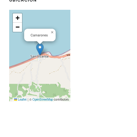
+
−
×
Camarones
Leaflet
|
©
OpenStreetMap
contributors