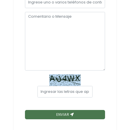
Convocatorias
GESTIÓN ADMINISTRATIVA
Plan de desarrollo y Ordenamiento Territorial - PD
Plan Anual Contratación - PAC
Plan Operativo Anual - POA
Convenios Institucionales
PRESUPUESTO: EJECUCIÓN Y REPORTES
Cédulas presupuestarias y balances
Procesos de contratación
Ejecución Presupuestaria
Obras y proyectos
ENVIAR