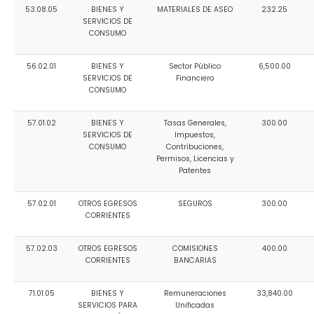
53.08.05
BIENES Y
MATERIALES DE ASEO
232.25
SERVICIOS DE
CONSUMO
56.02.01
BIENES Y
Sector Público
6,500.00
SERVICIOS DE
Financiero
CONSUMO
57.01.02
BIENES Y
Tasas Generales,
300.00
SERVICIOS DE
Impuestos,
CONSUMO
Contribuciones,
Permisos, Licencias y
Patentes
57.02.01
OTROS EGRESOS
SEGUROS
300.00
CORRIENTES
57.02.03
OTROS EGRESOS
COMISIONES
400.00
CORRIENTES
BANCARIAS
71.01.05
BIENES Y
Remuneraciones
33,840.00
SERVICIOS PARA
Unificadas