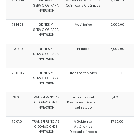
73.08.19
BIENES Y
Accesorios e Insumos
7,200.00
SERVICIOS PARA
Químicos y Orgánicos
INVERSIÓN
73.14.03
BIENES Y
Mobiliarios
2,000.00
SERVICIOS PARA
INVERSIÓN
73.15.15
BIENES Y
Plantas
3,000.00
SERVICIOS PARA
INVERSIÓN
75.01.05
BIENES Y
Transporte y Vías
13,000.00
SERVICIOS PARA
INVERSIÓN
78.01.01
TRANSFERENCIAS
Entidades del
1,412.00
O DONACIONES
Presupuesto General
INVERSION
del Estado
78.01.04
TRANSFERENCIAS
A Gobiernos
1,760.00
O DONACIONES
Autónomos
INVERSION
Descentralizados