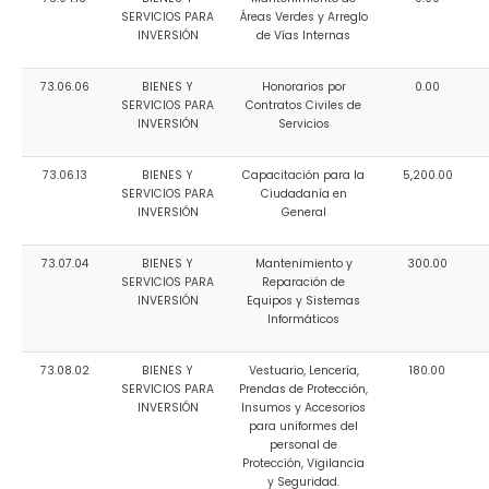
SERVICIOS PARA
Áreas Verdes y Arreglo
INVERSIÓN
de Vías Internas
73.06.06
BIENES Y
Honorarios por
0.00
SERVICIOS PARA
Contratos Civiles de
INVERSIÓN
Servicios
73.06.13
BIENES Y
Capacitación para la
5,200.00
SERVICIOS PARA
Ciudadanía en
INVERSIÓN
General
73.07.04
BIENES Y
Mantenimiento y
300.00
SERVICIOS PARA
Reparación de
INVERSIÓN
Equipos y Sistemas
Informáticos
73.08.02
BIENES Y
Vestuario, Lencería,
180.00
SERVICIOS PARA
Prendas de Protección,
INVERSIÓN
Insumos y Accesorios
para uniformes del
personal de
Protección, Vigilancia
y Seguridad.