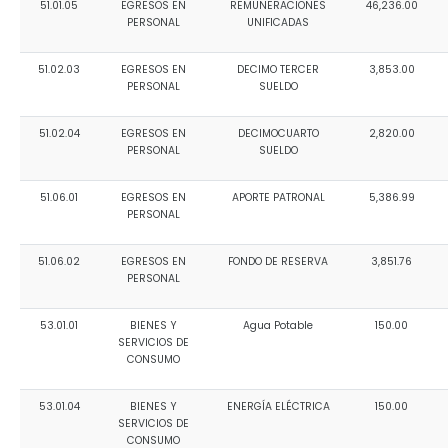
51.01.05
EGRESOS EN
REMUNERACIONES
46,236.00
Convocatorias
PERSONAL
UNIFICADAS
GESTIÓN ADMINISTRATIVA
51.02.03
EGRESOS EN
DECIMO TERCER
3,853.00
PERSONAL
SUELDO
Plan de desarrollo y Ordenamiento Territorial - PD
51.02.04
EGRESOS EN
DECIMOCUARTO
2,820.00
Plan Anual Contratación - PAC
PERSONAL
SUELDO
Plan Operativo Anual - POA
51.06.01
EGRESOS EN
APORTE PATRONAL
5,386.99
Convenios Institucionales
PERSONAL
PRESUPUESTO: EJECUCIÓN Y REPORTES
51.06.02
EGRESOS EN
FONDO DE RESERVA
3,851.76
PERSONAL
Cédulas presupuestarias y balances
Procesos de contratación
53.01.01
BIENES Y
Agua Potable
150.00
SERVICIOS DE
Ejecución Presupuestaria
CONSUMO
Obras y proyectos
53.01.04
BIENES Y
ENERGÍA ELÉCTRICA
150.00
SERVICIOS DE
CONSUMO