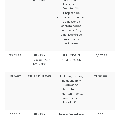
Fumigación,
Desinfección,
Limpieza de
Instalaciones, manejo
de desechos
contaminados,
recuperación y
clasificación de
materiales
reciclables.
73.02.35
BIENES Y
SERVICIOS DE
45,367.56
SERVICIOS PARA
ALIMENTACION
INVERSIÓN
73.04.02
OBRAS PÚBLICAS
Edificios, Locales,
21,600.00
Residencias y
Cableado
Estructurado
(Mantenimiento,
Reparación e
Instalación)
73.04.18
BIENES Y
Mantenimiento de
0.00