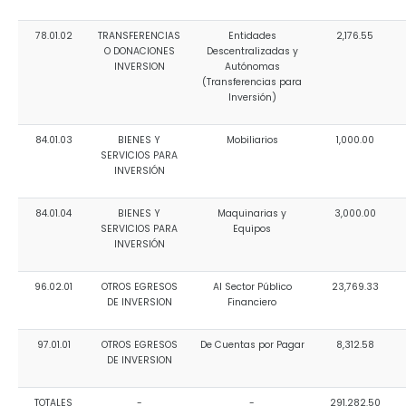
78.01.02
TRANSFERENCIAS
Entidades
2,176.55
O DONACIONES
Descentralizadas y
INVERSION
Autónomas
(Transferencias para
Inversión)
84.01.03
BIENES Y
Mobiliarios
1,000.00
SERVICIOS PARA
INVERSIÓN
84.01.04
BIENES Y
Maquinarias y
3,000.00
SERVICIOS PARA
Equipos
INVERSIÓN
96.02.01
OTROS EGRESOS
Al Sector Público
23,769.33
DE INVERSION
Financiero
97.01.01
OTROS EGRESOS
De Cuentas por Pagar
8,312.58
DE INVERSION
TOTALES
-
-
291,282.50